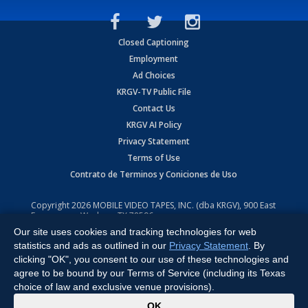
Closed Captioning
Employment
Ad Choices
KRGV-TV Public File
Contact Us
KRGV AI Policy
Privacy Statement
Terms of Use
Contrato de Terminos y Coniciones de Uso
Copyright
2026
MOBILE VIDEO TAPES, INC. (dba KRGV), 900 East
Expressway, Weslaco, TX 78596.
Our site uses cookies and tracking technologies for web
All Rights Reserved. Powered by:
Ruby Shore Software
statistics and ads as outlined in our
Privacy Statement
. By
clicking "OK", you consent to our use of these technologies and
agree to be bound by our Terms of Service (including its Texas
choice of law and exclusive venue provisions).
x
OK