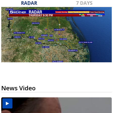
RADAR
7 DAYS
News Video