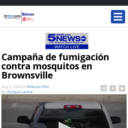
Campaña de fumigación
contra mosquitos en
Brownsville
Aug 5, 2020
in
Noticias RGV
By:
Enrique Lerma