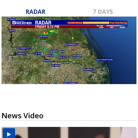
RADAR
7 DAYS
News Video