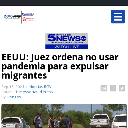
EEUU: Juez ordena no usar
pandemia para expulsar
migrantes
Sep 16, 2021
in
Noticias RGV
Source:
The Associated Press
By:
Ben Fox