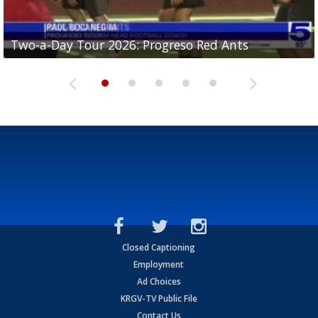
Two-a-Day Tour 2026: Progreso Red Ants
Two-a-Day Tour 2026: Donna Redskins
Two-a-Day Tour 2026: Brownsville Pace Vikings
Two-a-Day Tour 2026: La Joya Coyotes
Two-a-Day Tour 2026: Rio Hondo Bobcats
Closed Captioning
Employment
Ad Choices
KRGV-TV Public File
Contact Us