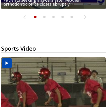
orthodontic office closes abruptly
Rowe...
Pharr...
at annual Technovate conference
Harlingen cancer clinic
Sports Video