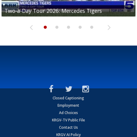
Two-a-Day Tour 2026: Mercedes Tigers
Two-a-Day Tour 2026: Progreso Red Ants
Two-a-Day Tour 2026: Donna Redskins
Two-a-Day Tour 2026: Brownsville Pace Vikings
Two-a-Day Tour 2026: La Joya Coyotes
Closed Captioning
Employment
Ad Choices
KRGV-TV Public File
Contact Us
KRGV AI Policy