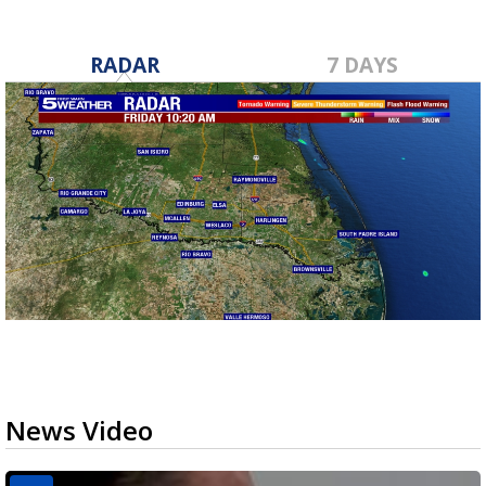
RADAR
7 DAYS
News Video