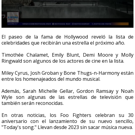
0
seconds
El paseo de la fama de Hollywood reveló la lista de
of
celebridades que recibirán una estrella el próximo año.
1
minute,
37
Timothée Chalamet, Emily Blunt, Demi Moore y Molly
seconds
Ringwald son algunos de los actores de cine en la lista.
Miley Cyrus, Josh Groban y Bone Thugs-n-Harmony están
entre los homenajeados del mundo musical.
Además, Sarah Michelle Gellar, Gordon Ramsay y Noah
Wyle son algunas de las estrellas de televisión que
también serán reconocidas.
En otras noticias, los Foo Fighters celebran su 30
aniversario con el lanzamiento de su nuevo sencillo,
"Today's song." Llevan desde 2023 sin sacar música nueva.