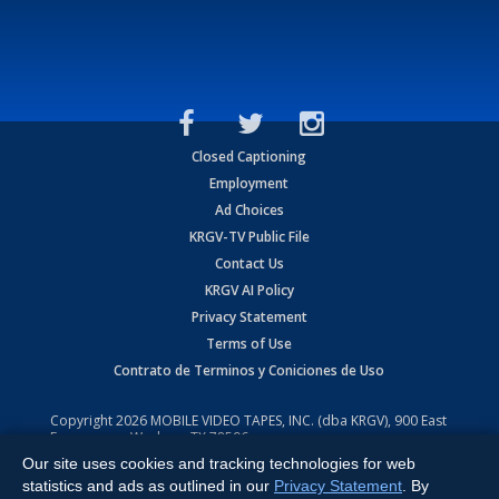
Closed Captioning
Employment
Ad Choices
KRGV-TV Public File
Contact Us
KRGV AI Policy
Privacy Statement
Terms of Use
Contrato de Terminos y Coniciones de Uso
Copyright
2026
MOBILE VIDEO TAPES, INC. (dba KRGV), 900 East
Expressway, Weslaco, TX 78596.
Our site uses cookies and tracking technologies for web
All Rights Reserved. Powered by:
Ruby Shore Software
statistics and ads as outlined in our
Privacy Statement
. By