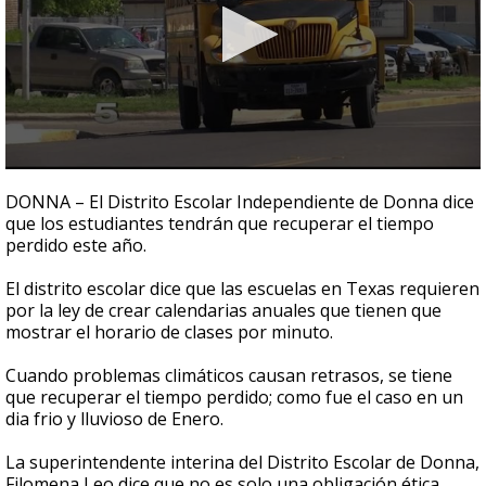
0
seconds
DONNA – El Distrito Escolar Independiente de Donna dice
of
que los estudiantes tendrán que recuperar el tiempo
1
perdido este año.
minute,
16
seconds
El distrito escolar dice que las escuelas en Texas requieren
por la ley de crear calendarias anuales que tienen que
mostrar el horario de clases por minuto.
Cuando problemas climáticos causan retrasos, se tiene
que recuperar el tiempo perdido; como fue el caso en un
dia frio y lluvioso de Enero.
La superintendente interina del Distrito Escolar de Donna,
Filomena Leo dice que no es solo una obligación ética,