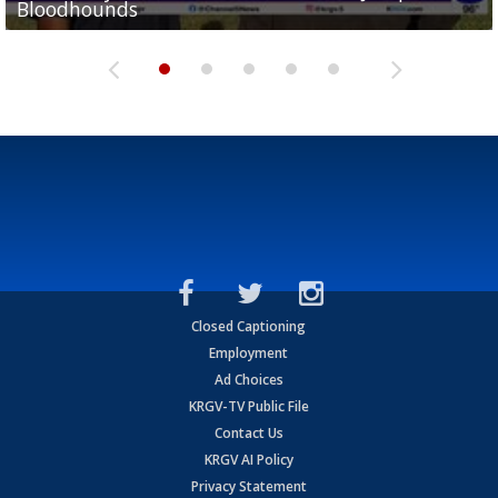
Bloodhounds
Bloodhounds
Two-a-Day Tour 2026: Sharyland Rattlers
Tavian Cord
Two-a-Day Tour 2026: Raymondville Bearkats
Closed Captioning
Employment
Ad Choices
KRGV-TV Public File
Contact Us
KRGV AI Policy
Privacy Statement