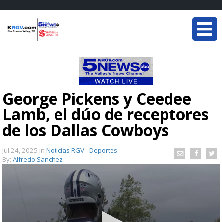
George Pickens y Ceedee
Lamb, el dúo de receptores
de los Dallas Cowboys
Jul 24, 2025
in
Noticias RGV - Deportes
By:
Alfredo Sanchez