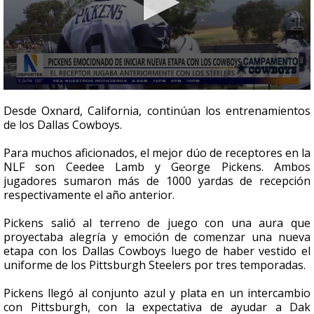
0
seconds
Desde Oxnard, California, continúan los entrenamientos
of
de los Dallas Cowboys.
2
minutes,
15
Para muchos aficionados, el mejor dúo de receptores en la
seconds
NLF son Ceedee Lamb y George Pickens. Ambos
jugadores sumaron más de 1000 yardas de recepción
respectivamente el año anterior.
Pickens salió al terreno de juego con una aura que
proyectaba alegría y emoción de comenzar una nueva
etapa con los Dallas Cowboys luego de haber vestido el
uniforme de los Pittsburgh Steelers por tres temporadas.
Pickens llegó al conjunto azul y plata en un intercambio
con Pittsburgh, con la expectativa de ayudar a Dak