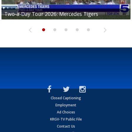
Two-a-Day Tour 2026: Mercedes Tigers
Two-a-Day Tour 2026: Progreso Red Ants
Two-a-Day Tour 2026: Donna Redskins
Two-a-Day Tour 2026: Brownsville Pace Vikings
Two-a-Day Tour 2026: La Joya Coyotes
Closed Captioning
Employment
Ad Choices
KRGV-TV Public File
Contact Us