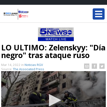
LO ÚLTIMO: Zelenskyy: "Día
negro" tras ataque ruso
Mar 14, 2022
in
Noticias RGV
Source:
The Associated Press