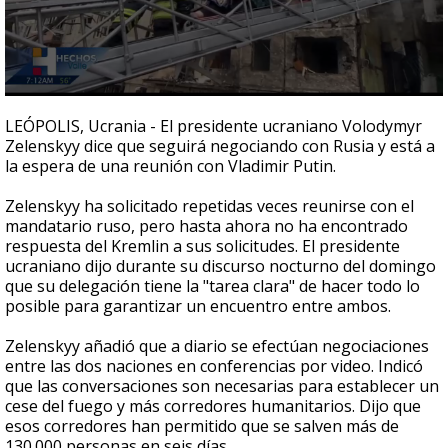
0
seconds
LEÓPOLIS, Ucrania - El presidente ucraniano Volodymyr
of
Zelenskyy dice que seguirá negociando con Rusia y está a
40
la espera de una reunión con Vladimir Putin.
seconds
Zelenskyy ha solicitado repetidas veces reunirse con el
mandatario ruso, pero hasta ahora no ha encontrado
respuesta del Kremlin a sus solicitudes. El presidente
ucraniano dijo durante su discurso nocturno del domingo
que su delegación tiene la "tarea clara" de hacer todo lo
posible para garantizar un encuentro entre ambos.
Zelenskyy añadió que a diario se efectúan negociaciones
entre las dos naciones en conferencias por video. Indicó
que las conversaciones son necesarias para establecer un
cese del fuego y más corredores humanitarios. Dijo que
esos corredores han permitido que se salven más de
130.000 personas en seis días.