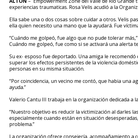
ALTON
– Empowerment Zone del Valle de Río Grande tra
experiencias traumaticas. Rosa Velis acudió a la Organiz
Ella sabe una o dos cosas sobre cuidar a otros. Velis p
ella quien necesito una mano que la ayudará. Fue víctima
“Cuándo me golpeó, fue algo que no pude tolerar más,” 
Cuándo me golpeó, fue como si se activará una alerta ten
Su ex- esposo fue deportado. Una amiga le recomendó 
superar los efectos persistentes de la violencia domésti
personas en su misma situación.
“Por coincidencia, un vecino me contó, que habia una agen
ayuda.”
Valerio Cantu III trabaja en la organización dedicada a la
“Nuestro objetivo es reducir la victimización al darles 
especialmente cuando están en situación desesperadas, 
problema.”
La organización ofrece consejería, acompañamiento a co