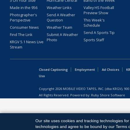
5 On Your Side
Hurricane Central
Band of the Week
Made in the 956
Weather Links
Valley HS Football
Preview Show
Photographer's
Send A Weather
Perspective
Question
This Week's
Schedule
Consumer News
Weather Team
Send A Sports Tip
Find The Link
Submit A Weather
Photo
Sports Staff
KRGV 5.1 News Live
Stream
Closed Captioning
Employment
Ad Choices
KR
Uso
Copyright
2026
MOBILE VIDEO TAPES, INC. (dba KRGV), 900 
All Rights Reserved. Powered by:
Ruby Shore Software
Our site uses cookies and tracking technologies for 
technologies and agree to be bound by our Terms of 