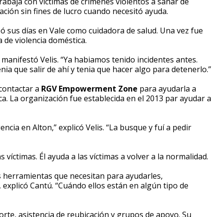
baja con víctimas de crímenes violentos a sanar de
ación sin fines de lucro cuando necesitó ayuda.
asó sus días en Vale como cuidadora de salud. Una vez fue
 de violencia doméstica.
manifestó Velis. “Ya habiamos tenido incidentes antes.
ia que salir de ahí y tenia que hacer algo para detenerlo.”
contactar a
RGV Empowerment Zone
para ayudarla a
ca. La organización fue establecida en el 2013 par ayudar a
cia en Alton,” explicó Velis. “La busque y fuí a pedir
s víctimas. Él ayuda a las víctimas a volver a la normalidad.
las herramientas que necesitan para ayudarles,
explicó Cantú. “Cuándo ellos están en algún tipo de
rte, asistencia de reubicación y grupos de apoyo. Su