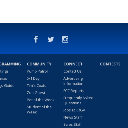
GRAMMING
COMMUNITY
CONNECT
CONTESTS
stings
Pump Patrol
Contact Us
nnas
5/1 Day
Advertising
Information
gs Guide
Tim's Coats
FCC Reports
Zoo Guest
Frequently Asked
Pet of the Week
Questions
Student of the
Jobs at KRGV
Week
News Staff
Sales Staff