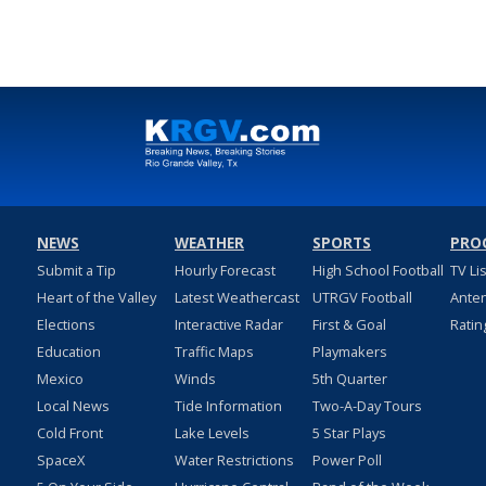
NEWS
WEATHER
SPORTS
PRO
Submit a Tip
Hourly Forecast
High School Football
TV Li
Heart of the Valley
Latest Weathercast
UTRGV Football
Ante
Elections
Interactive Radar
First & Goal
Ratin
Education
Traffic Maps
Playmakers
Mexico
Winds
5th Quarter
Local News
Tide Information
Two-A-Day Tours
Cold Front
Lake Levels
5 Star Plays
SpaceX
Water Restrictions
Power Poll