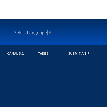
Select Language
▼
CANAL 5.2
TAKE 5
SUBMIT A TIP