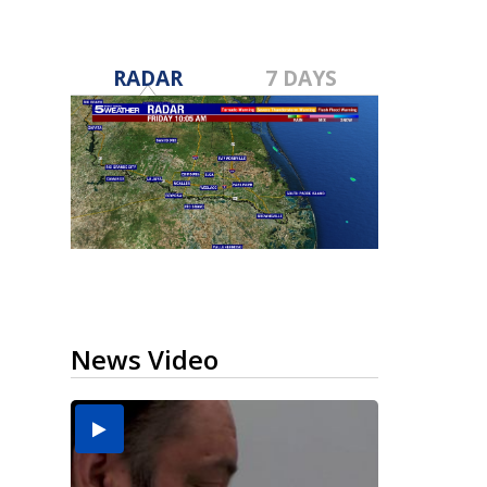
RADAR
7 DAYS
News Video