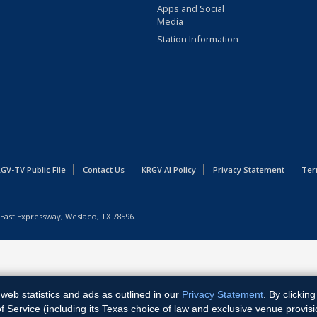
Apps and Social
Media
Station Information
GV-TV Public File
Contact Us
KRGV AI Policy
Privacy Statement
Ter
East Expressway, Weslaco, TX 78596.
web statistics and ads as outlined in our
Privacy Statement
. By clickin
Service (including its Texas choice of law and exclusive venue provisi