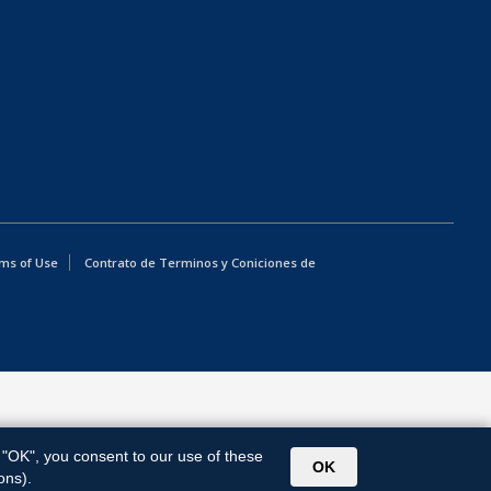
ms of Use
Contrato de Terminos y Coniciones de
g "OK", you consent to our use of these
OK
ons).