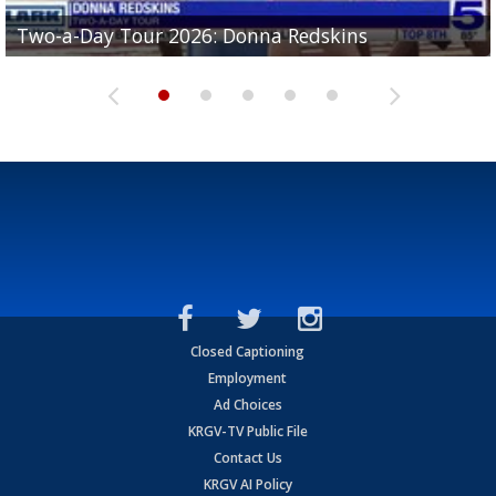
Two-a-Day Tour 2026: Brownsville St. Joseph
Two-a-Day Tour 2026: Donna Redskins
Two-a-Day Tour 2026: Brownsville Pace Vikings
Two-a-Day Tour 2026: La Joya Coyotes
Two-a-Day Tour 2026: Rio Hondo Bobcats
Bloodhounds
Closed Captioning
Employment
Ad Choices
KRGV-TV Public File
Contact Us
KRGV AI Policy