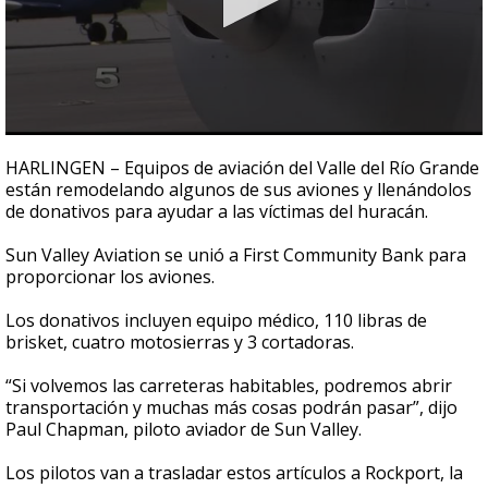
0
seconds
HARLINGEN – Equipos de aviación del Valle del Río Grande
of
están remodelando algunos de sus aviones y llenándolos
1
de donativos para ayudar a las víctimas del huracán.
minute,
38
seconds
Sun Valley Aviation se unió a First Community Bank para
proporcionar los aviones.
Los donativos incluyen equipo médico, 110 libras de
brisket, cuatro motosierras y 3 cortadoras.
“Si volvemos las carreteras habitables, podremos abrir
transportación y muchas más cosas podrán pasar”, dijo
Paul Chapman, piloto aviador de Sun Valley.
Los pilotos van a trasladar estos artículos a Rockport, la