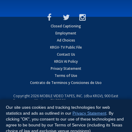
Closed Captioning
Employment
Ad Choices
KRGV-TV Public File
Contact Us
KRGV AI Policy
Privacy Statement
Terms of Use
Contrato de Terminos y Coniciones de Uso
Copyright
2026
MOBILE VIDEO TAPES, INC. (dba KRGV), 900 East
Expressway, Weslaco, TX 78596.
Our site uses cookies and tracking technologies for web
All Rights Reserved. Powered by:
Ruby Shore Software
statistics and ads as outlined in our
Privacy Statement
. By
clicking "OK", you consent to our use of these technologies and
agree to be bound by our Terms of Service (including its Texas
choice of law and exclusive venue provisions).