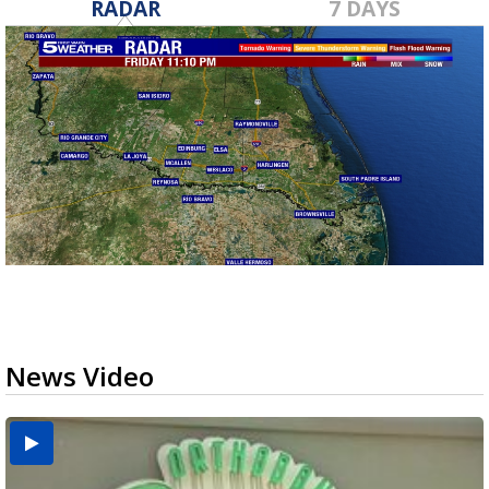
RADAR
7 DAYS
News Video