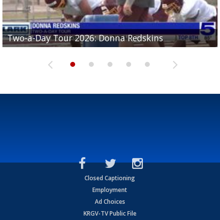
Two-a-Day Tour 2026: Brownsville St. Joseph
Two-a-Day Tour 2026: Donna Redskins
Two-a-Day Tour 2026: Brownsville Pace Vikings
Two-a-Day Tour 2026: La Joya Coyotes
Two-a-Day Tour 2026: Rio Hondo Bobcats
Bloodhounds
Closed Captioning
Employment
Ad Choices
KRGV-TV Public File