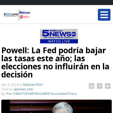
Powell: La Fed podría bajar
las tasas este año; las
elecciones no influirán en la
decisión
Apr 3, 2024
in
Noticias RGV
Source:
apnews.com
By:
Por CHRISTOPHER RUGABER Associated Press