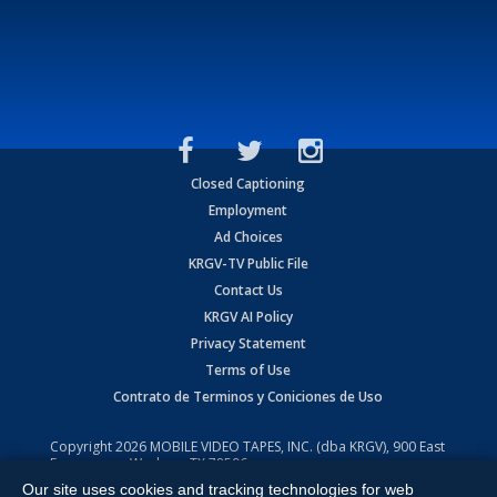
Closed Captioning
Employment
Ad Choices
KRGV-TV Public File
Contact Us
KRGV AI Policy
Privacy Statement
Terms of Use
Contrato de Terminos y Coniciones de Uso
Copyright
2026
MOBILE VIDEO TAPES, INC. (dba KRGV), 900 East
Expressway, Weslaco, TX 78596.
Our site uses cookies and tracking technologies for web
All Rights Reserved. Powered by:
Ruby Shore Software