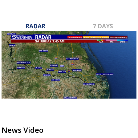
RADAR
7 DAYS
News Video