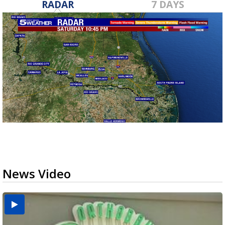
RADAR
7 DAYS
News Video