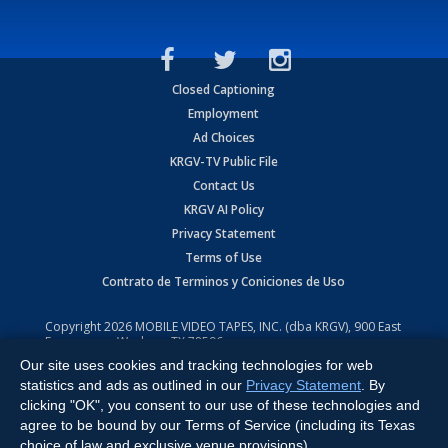
Closed Captioning
Employment
Ad Choices
KRGV-TV Public File
Contact Us
KRGV AI Policy
Privacy Statement
Terms of Use
Contrato de Terminos y Coniciones de Uso
Copyright
2026
MOBILE VIDEO TAPES, INC. (dba KRGV), 900 East
Expressway, Weslaco, TX 78596.
Our site uses cookies and tracking technologies for web
All Rights Reserved. Powered by:
Ruby Shore Software
statistics and ads as outlined in our
Privacy Statement
. By
clicking "OK", you consent to our use of these technologies and
agree to be bound by our Terms of Service (including its Texas
choice of law and exclusive venue provisions).