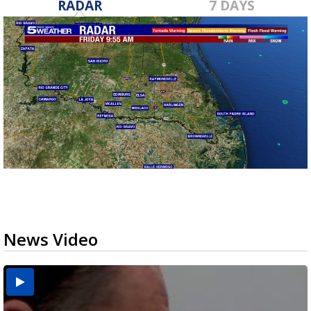
RADAR
7 DAYS
News Video