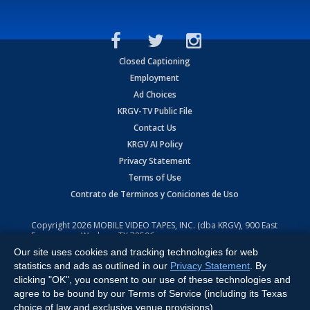
Closed Captioning
Employment
Ad Choices
KRGV-TV Public File
Contact Us
KRGV AI Policy
Privacy Statement
Terms of Use
Contrato de Terminos y Coniciones de Uso
Copyright
2026
MOBILE VIDEO TAPES, INC. (dba KRGV), 900 East
Expressway, Weslaco, TX 78596.
Our site uses cookies and tracking technologies for web
All Rights Reserved. Powered by:
Ruby Shore Software
statistics and ads as outlined in our
Privacy Statement
. By
clicking "OK", you consent to our use of these technologies and
agree to be bound by our Terms of Service (including its Texas
choice of law and exclusive venue provisions).