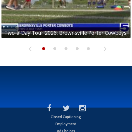
Two-a-Day Tour 2026: Brownsville Porter Cowboys
Two-a-Day Tour 2026: Brownsville Lopez Lobos
Two-a-Day Tour 2026: Mercedes Tigers
Two-a-Day Tour 2026: Progreso Red Ants
Two-a-Day Tour 2026: Donna Redskins
Closed Captioning
Employment
Ad Choices