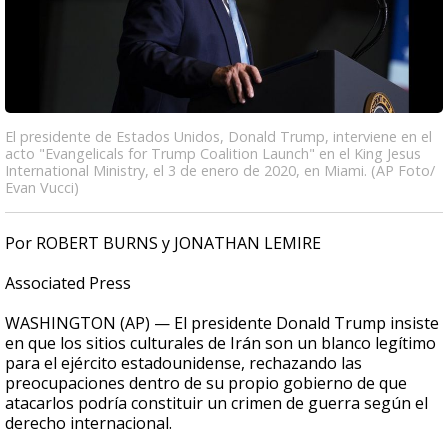
El presidente de Estados Unidos, Donald Trump, interviene en el
acto "Evangelicals for Trump Coalition Launch" en el King Jesus
International Ministry, el 3 de enero de 2020, en Miami. (AP Foto/
Evan Vucci)
Por ROBERT BURNS y JONATHAN LEMIRE
Associated Press
WASHINGTON (AP) — El presidente Donald Trump insiste
en que los sitios culturales de Irán son un blanco legítimo
para el ejército estadounidense, rechazando las
preocupaciones dentro de su propio gobierno de que
atacarlos podría constituir un crimen de guerra según el
derecho internacional.