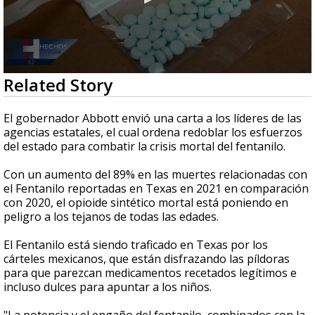
0
Related Story
seconds
of
3
El gobernador Abbott envió una carta a los líderes de las
minutes,
agencias estatales, el cual ordena redoblar los esfuerzos
14
del estado para combatir la crisis mortal del fentanilo.
seconds
Con un aumento del 89% en las muertes relacionadas con
el Fentanilo reportadas en Texas en 2021 en comparación
con 2020, el opioide sintético mortal está poniendo en
peligro a los tejanos de todas las edades.
El Fentanilo está siendo traficado en Texas por los
cárteles mexicanos, que están disfrazando las píldoras
para que parezcan medicamentos recetados legítimos e
incluso dulces para apuntar a los niños.