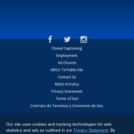
Closed Captioning
Employment
Ad Choices
KRGV-TV Public File
Contact Us
KRGV AI Policy
Privacy Statement
Terms of Use
Contrato de Terminos y Coniciones de Uso
Copyright
2026
MOBILE VIDEO TAPES, INC. (dba KRGV), 900 East
Expressway, Weslaco, TX 78596.
Our site uses cookies and tracking technologies for web
statistics and ads as outlined in our
Privacy Statement
. By
All Rights Reserved. Powered by:
Ruby Shore Software