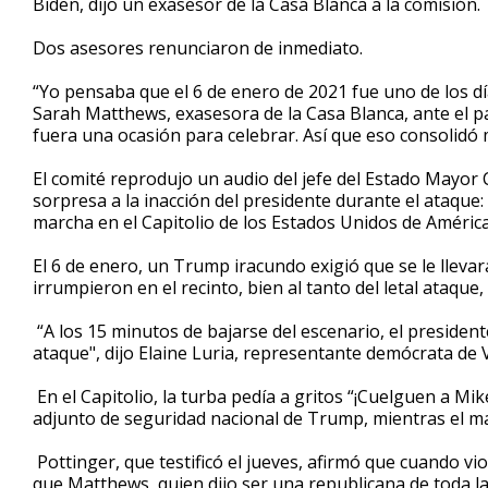
Biden, dijo un exasesor de la Casa Blanca a la comisión.
Dos asesores renunciaron de inmediato.
“Yo pensaba que el 6 de enero de 2021 fue uno de los dí
Sarah Matthews, exasesora de la Casa Blanca, ante el p
fuera una ocasión para celebrar. Así que eso consolidó 
El comité reprodujo un audio del jefe del Estado Mayor 
sorpresa a la inacción del presidente durante el ataque:
marcha en el Capitolio de los Estados Unidos de Améric
El 6 de enero, un Trump iracundo exigió que se le lleva
irrumpieron en el recinto, bien al tanto del letal ataqu
“A los 15 minutos de bajarse del escenario, el presiden
ataque", dijo Elaine Luria, representante demócrata de V
En el Capitolio, la turba pedía a gritos “¡Cuelguen a Mik
adjunto de seguridad nacional de Trump, mientras el ma
Pottinger, que testificó el jueves, afirmó que cuando vio
que Matthews, quien dijo ser una republicana de toda l