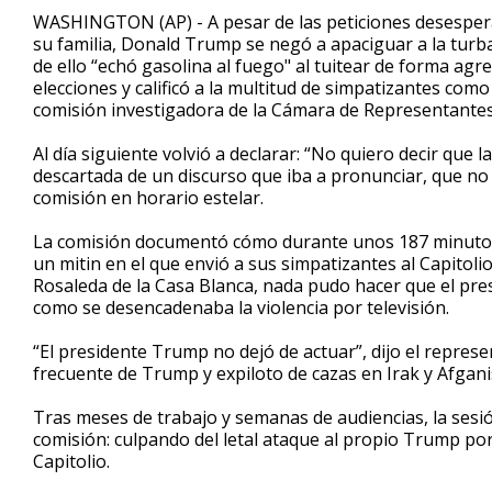
1
WASHINGTON (AP) - A pesar de las peticiones desesperad
minute,
su familia, Donald Trump se negó a apaciguar a la turba
17
de ello “echó gasolina al fuego" al tuitear de forma agr
seconds
Volume
90%
elecciones y calificó a la multitud de simpatizantes com
comisión investigadora de la Cámara de Representantes
Al día siguiente volvió a declarar: “No quiero decir que 
descartada de un discurso que iba a pronunciar, que no s
comisión en horario estelar.
La comisión documentó cómo durante unos 187 minutos
un mitin en el que envió a sus simpatizantes al Capitoli
Rosaleda de la Casa Blanca, nada pudo hacer que el pres
como se desencadenaba la violencia por televisión.
“El presidente Trump no dejó de actuar”, dijo el repres
frecuente de Trump y expiloto de cazas en Irak y Afganist
Tras meses de trabajo y semanas de audiencias, la sesi
comisión: culpando del letal ataque al propio Trump por
Capitolio.