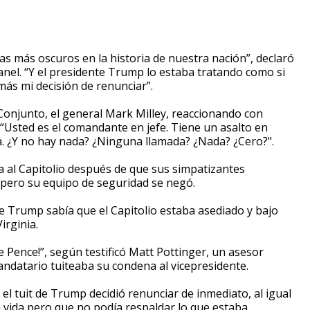
as más oscuros en la historia de nuestra nación”, declaró
anel. “Y el presidente Trump lo estaba tratando como si
más mi decisión de renunciar”.
Conjunto, el general Mark Milley, reaccionando con
 “Usted es el comandante en jefe. Tiene un asalto en
a. ¿Y no hay nada? ¿Ninguna llamada? ¿Nada? ¿Cero?".
ra al Capitolio después de que sus simpatizantes
e, pero su equipo de seguridad se negó.
te Trump sabía que el Capitolio estaba asediado y bajo
irginia.
e Pence!”, según testificó Matt Pottinger, un asesor
ndatario tuiteaba su condena al vicepresidente.
 el tuit de Trump decidió renunciar de inmediato, al igual
a vida pero que no podía respaldar lo que estaba