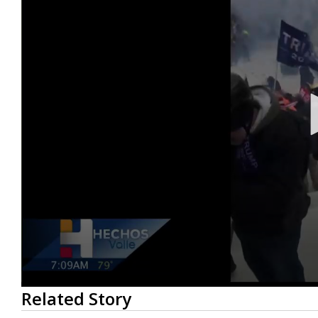
0
Related Story
seconds
of