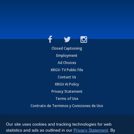
Closed Captioning
Employment
Ad Choices
KRGV-TV Public File
Contact Us
KRGV AI Policy
Privacy Statement
Terms of Use
Contrato de Terminos y Coniciones de Uso
Copyright
2026
MOBILE VIDEO TAPES, INC. (dba KRGV), 900 East
Expressway, Weslaco, TX 78596.
Our site uses cookies and tracking technologies for web
statistics and ads as outlined in our
Privacy Statement
. By
All Rights Reserved. Powered by:
Ruby Shore Software