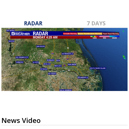
RADAR
7 DAYS
News Video