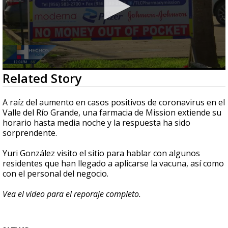
0
Related Story
seconds
of
2
A raíz del aumento en casos positivos de coronavirus en el
minutes,
Valle del Río Grande, una farmacia de Mission extiende su
51
horario hasta media noche y la respuesta ha sido
seconds
sorprendente.
Yuri González visito el sitio para hablar con algunos
residentes que han llegado a aplicarse la vacuna, así como
con el personal del negocio.
Vea el video para el reporaje completo.