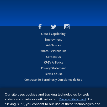
Closed Captioning
Employment
Ad Choices
KRGV-TV Public File
Contact Us
KRGV AI Policy
Privacy Statement
Terms of Use
Contrato de Terminos y Coniciones de Uso
Copyright
2026
MOBILE VIDEO TAPES, INC. (dba KRGV), 900 East
Expressway, Weslaco, TX 78596.
Our site uses cookies and tracking technologies for web
statistics and ads as outlined in our
Privacy Statement
. By
All Rights Reserved. Powered by:
Ruby Shore Software
clicking "OK", you consent to our use of these technologies and