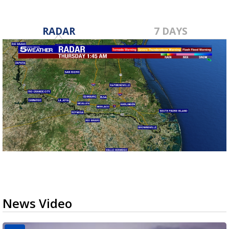
RADAR
7 DAYS
News Video