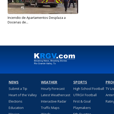
Incendio de Apartamentos Desplaza a
Docenas de...
Jul 8, 2017
NEWS
WEATHER
SPORTS
PRO
Submit a Tip
Hourly Forecast
High School Football
TV Li
Heart of the Valley
Latest Weathercast
UTRGV Football
Ante
Elections
Interactive Radar
First & Goal
Ratin
Education
Traffic Maps
Playmakers