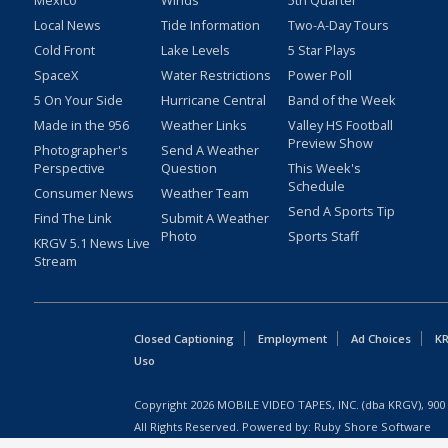
Mexico
Winds
5th Quarter
Local News
Tide Information
Two-A-Day Tours
Cold Front
Lake Levels
5 Star Plays
SpaceX
Water Restrictions
Power Poll
5 On Your Side
Hurricane Central
Band of the Week
Made in the 956
Weather Links
Valley HS Football
Preview Show
Photographer's
Send A Weather
Perspective
Question
This Week's
Schedule
Consumer News
Weather Team
Send A Sports Tip
Find The Link
Submit A Weather
Photo
Sports Staff
KRGV 5.1 News Live
Stream
Closed Captioning
Employment
Ad Choices
KR
Uso
Copyright
2026
MOBILE VIDEO TAPES, INC. (dba KRGV), 900 
All Rights Reserved. Powered by:
Ruby Shore Software