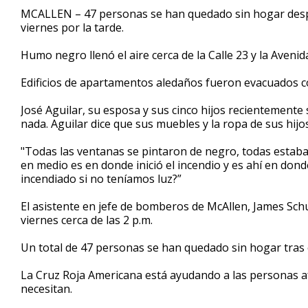
1
MCALLEN – 47 personas se han quedado sin hogar despu
minute,
viernes por la tarde.
26
seconds
Volume
90%
Humo negro llenó el aire cerca de la Calle 23 y la Avenid
Edificios de apartamentos aledaños fueron evacuados 
José Aguilar, su esposa y sus cinco hijos recientemente
nada. Aguilar dice que sus muebles y la ropa de sus hi
"Todas las ventanas se pintaron de negro, todas estaba
en medio es en donde inició el incendio y es ahí en don
incendiado si no teníamos luz?”
El asistente en jefe de bomberos de McAllen, James Schu
viernes cerca de las 2 p.m.
Un total de 47 personas se han quedado sin hogar tras e
La Cruz Roja Americana está ayudando a las personas afe
necesitan.