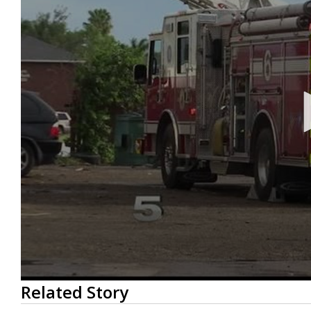
0
Related Story
seconds
of