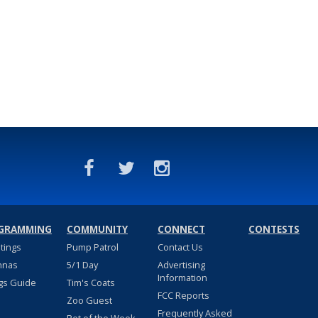
GRAMMING
COMMUNITY
CONNECT
CONTESTS
stings
Pump Patrol
Contact Us
nnas
5/1 Day
Advertising
Information
gs Guide
Tim's Coats
FCC Reports
Zoo Guest
Frequently Asked