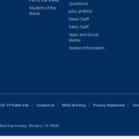
Pet of the Week
Questions
Student of the
Jobs at KRGV
Week
News Staff
Sales Staff
Apps and Social
Media
Station Information
GV-TV Public File
Contact Us
KRGV AI Policy
Privacy Statement
Ter
East Expressway, Weslaco, TX 78596.