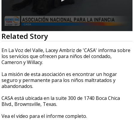
0
Related Story
seconds
of
5
En La Voz del Valle, Lacey Ambriz de 'CASA' informa sobre
minutes,
los servicios que ofrecen para niños del condado,
47
Cameron y Willacy.
seconds
La misión de esta asociación es encontrar un hogar
seguro y permanente para los niños maltratados y
abandonados.
CASA está ubicada en la suite 300 de 1740 Boca Chica
Blvd., Brownsville, Texas.
Vea el video para el informe completo.