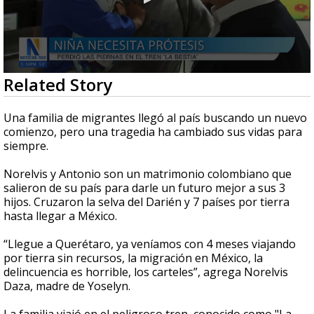
0
Related Story
seconds
of
2
Una familia de migrantes llegó al país buscando un nuevo
minutes,
comienzo, pero una tragedia ha cambiado sus vidas para
13
siempre.
seconds
Norelvis y Antonio son un matrimonio colombiano que
salieron de su país para darle un futuro mejor a sus 3
hijos. Cruzaron la selva del Darién y 7 países por tierra
hasta llegar a México.
“Llegue a Querétaro, ya veníamos con 4 meses viajando
por tierra sin recursos, la migración en México, la
delincuencia es horrible, los carteles”, agrega Norelvis
Daza, madre de Yoselyn.