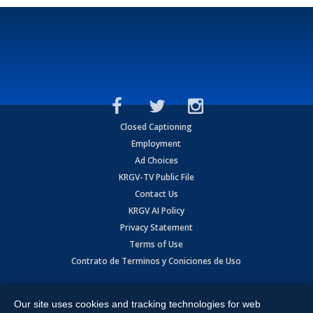
Closed Captioning
Employment
Ad Choices
KRGV-TV Public File
Contact Us
KRGV AI Policy
Privacy Statement
Terms of Use
Contrato de Terminos y Coniciones de Uso
Copyright
2026
MOBILE VIDEO TAPES, INC. (dba KRGV), 900 East
Expressway, Weslaco, TX 78596.
Our site uses cookies and tracking technologies for web