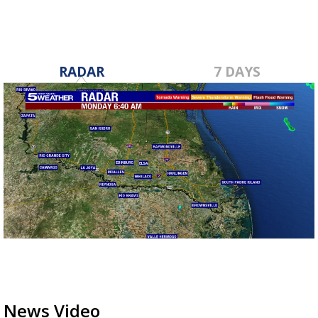
RADAR
7 DAYS
News Video