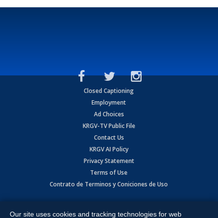
Closed Captioning
Employment
Ad Choices
KRGV-TV Public File
Contact Us
KRGV AI Policy
Privacy Statement
Terms of Use
Contrato de Terminos y Coniciones de Uso
Copyright
2026
MOBILE VIDEO TAPES, INC. (dba KRGV), 900 East
Expressway, Weslaco, TX 78596.
Our site uses cookies and tracking technologies for web