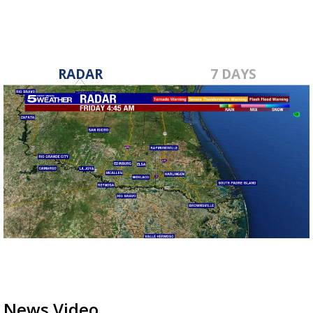
RADAR
7 DAYS
News Video