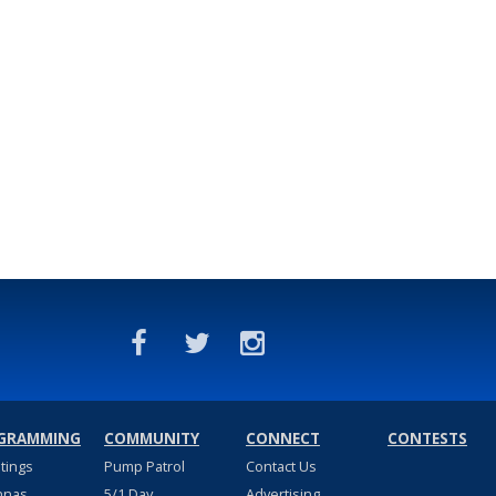
GRAMMING
COMMUNITY
CONNECT
CONTESTS
stings
Pump Patrol
Contact Us
nnas
5/1 Day
Advertising