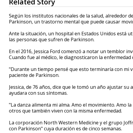
Related Story
seconds
of
2
Según los institutos nacionales de la salud, alrededor
minutes,
Parkinson, un trastorno mental que puede causar movim
58
seconds
Volume
90%
Ante la situación, un hospital en Estados Unidos está ut
las personas que sufren de Parkinson.
En el 2016, Jessica Ford comenzó a notar un temblor in
Cuando fue al médico, le diagnosticaron la enfermedad 
"Durante un tiempo pensé que esto terminaría con mi vi
paciente de Parkinson.
Jessica, de 76 años, dice que le tomó un año ajustar su 
ayudara con sus síntomas.
"La danza alimenta mi alma. Amo el movimiento. Amo la 
otros que también viven con la misma enfermedad.
La corporación North Western Medicine y el grupo Joff
con Parkinson" cuya duración es de cinco semanas.