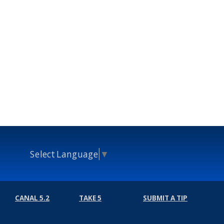
Select Language
▼
CANAL 5.2
TAKE 5
SUBMIT A TIP