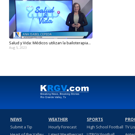
Salud y Vida: Médicos utilizan la bailoterapia...
Aug 5, 2023
NEWS
WEATHER
SPORTS
PRO
Submit a Tip
Hourly Forecast
High School Football
TV Li
Heart of the Valley
Latest Weathercast
UTRGV Football
Ante