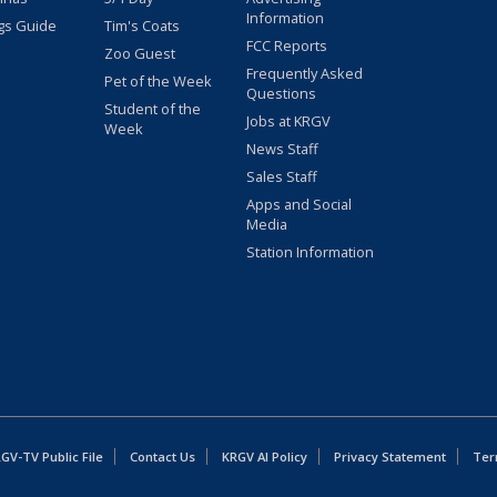
Information
gs Guide
Tim's Coats
FCC Reports
Zoo Guest
Frequently Asked
Pet of the Week
Questions
Student of the
Jobs at KRGV
Week
News Staff
Sales Staff
Apps and Social
Media
Station Information
GV-TV Public File
Contact Us
KRGV AI Policy
Privacy Statement
Ter