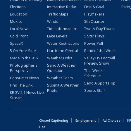
Elections
Interactive Radar
First & Goal
Ratin
Education
Traffic Maps
Playmakers
Mexico
Winds
5th Quarter
Local News
Tide Information
Two-A-Day Tours
Cold Front
Lake Levels
5 Star Plays
SpaceX
Water Restrictions
Power Poll
5 On Your Side
Hurricane Central
Band of the Week
Made in the 956
Weather Links
Valley HS Football
Preview Show
Photographer's
Send A Weather
Perspective
Question
This Week's
Schedule
Consumer News
Weather Team
Send A Sports Tip
Find The Link
Submit A Weather
Photo
Sports Staff
KRGV 5.1 News Live
Stream
Closed Captioning
Employment
Ad Choices
KR
Uso