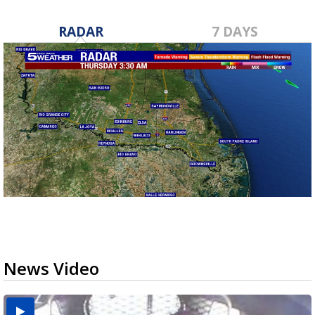
RADAR
7 DAYS
News Video