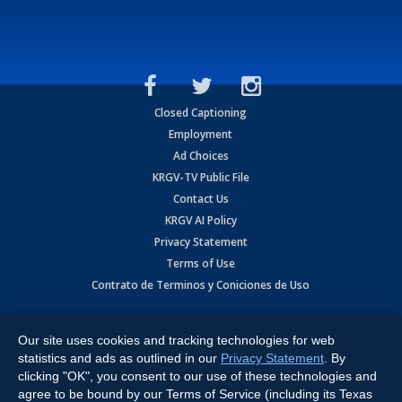
Closed Captioning
Employment
Ad Choices
KRGV-TV Public File
Contact Us
KRGV AI Policy
Privacy Statement
Terms of Use
Contrato de Terminos y Coniciones de Uso
Copyright
2026
MOBILE VIDEO TAPES, INC. (dba KRGV), 900 East
Expressway, Weslaco, TX 78596.
Our site uses cookies and tracking technologies for web
statistics and ads as outlined in our
Privacy Statement
. By
All Rights Reserved. Powered by:
Ruby Shore Software
clicking "OK", you consent to our use of these technologies and
agree to be bound by our Terms of Service (including its Texas