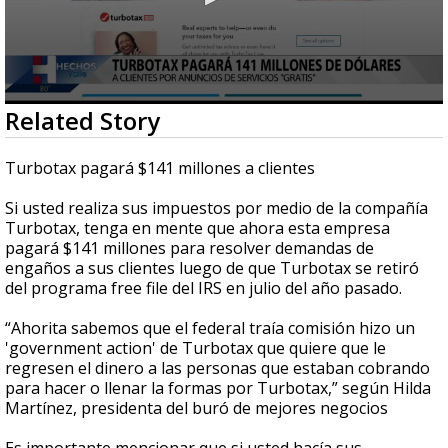
0
Related Story
seconds
of
2
Turbotax pagará $141 millones a clientes
minutes,
11
Si usted realiza sus impuestos por medio de la compañía
seconds
Turbotax, tenga en mente que ahora esta empresa
pagará $141 millones para resolver demandas de
engaños a sus clientes luego de que Turbotax se retiró
del programa free file del IRS en julio del año pasado.
“Ahorita sabemos que el federal traía comisión hizo un
'government action' de Turbotax que quiere que le
regresen el dinero a las personas que estaban cobrando
para hacer o llenar la formas por Turbotax,” según Hilda
Martínez, presidenta del buró de mejores negocios