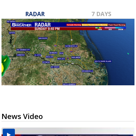
RADAR
7 DAYS
News Video