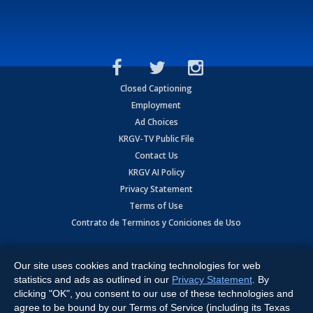
Closed Captioning
Employment
Ad Choices
KRGV-TV Public File
Contact Us
KRGV AI Policy
Privacy Statement
Terms of Use
Contrato de Terminos y Coniciones de Uso
Copyright
2026
MOBILE VIDEO TAPES, INC. (dba KRGV), 900 East
Expressway, Weslaco, TX 78596.
Our site uses cookies and tracking technologies for web
statistics and ads as outlined in our
Privacy Statement
. By
All Rights Reserved. Powered by:
Ruby Shore Software
clicking "OK", you consent to our use of these technologies and
agree to be bound by our Terms of Service (including its Texas