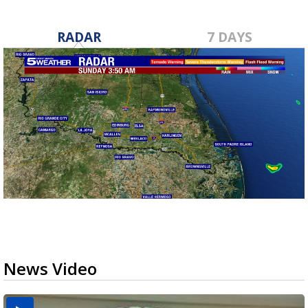
RADAR
7 DAYS
News Video