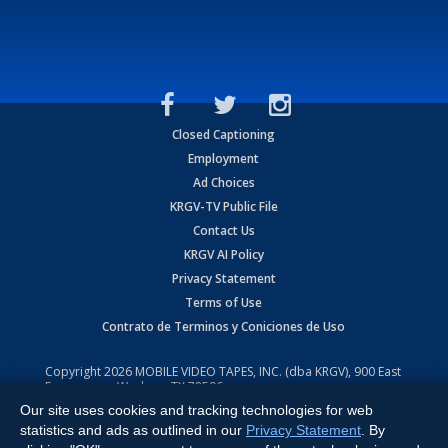
Closed Captioning
Employment
Ad Choices
KRGV-TV Public File
Contact Us
KRGV AI Policy
Privacy Statement
Terms of Use
Contrato de Terminos y Coniciones de Uso
Copyright
2026
MOBILE VIDEO TAPES, INC. (dba KRGV), 900 East
Expressway, Weslaco, TX 78596.
Our site uses cookies and tracking technologies for web
All Rights Reserved. Powered by:
Ruby Shore Software
statistics and ads as outlined in our
Privacy Statement
. By