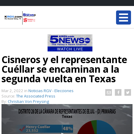
Cisneros y el representante
Cuéllar se encaminan a la
segunda vuelta en Texas
Mar 2, 2022
in
Noticias RGV - Elecciones
Source:
The Associated Press
By:
Christian Von Preysing