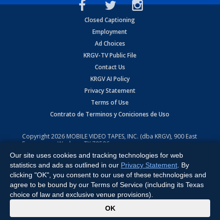
Closed Captioning
Employment
Ad Choices
KRGV-TV Public File
Contact Us
KRGV AI Policy
Privacy Statement
Terms of Use
Contrato de Terminos y Coniciones de Uso
Copyright
2026
MOBILE VIDEO TAPES, INC. (dba KRGV), 900 East
Expressway, Weslaco, TX 78596.
Our site uses cookies and tracking technologies for web
All Rights Reserved. Powered by:
Ruby Shore Software
statistics and ads as outlined in our
Privacy Statement
. By
clicking "OK", you consent to our use of these technologies and
agree to be bound by our Terms of Service (including its Texas
choice of law and exclusive venue provisions).
x
OK