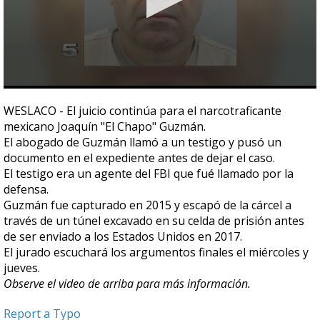
0
seconds
WESLACO - El juicio continúa para el narcotraficante
of
mexicano Joaquín "El Chapo" Guzmán.
58
seconds
El abogado de Guzmán llamó a un testigo y pusó un
documento en el expediente antes de dejar el caso.
El testigo era un agente del FBI que fué llamado por la
defensa.
Guzmán fue capturado en 2015 y escapó de la cárcel a
través de un túnel excavado en su celda de prisión antes
de ser enviado a los Estados Unidos en 2017.
El jurado escuchará los argumentos finales el miércoles y
jueves.
Observe el video de arriba para más información.
Report a Typo