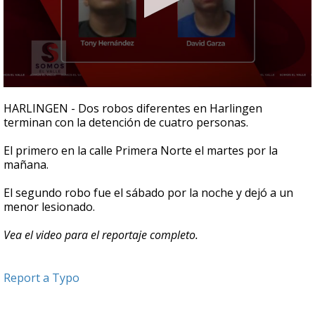
0
seconds
HARLINGEN - Dos robos diferentes en Harlingen
of
terminan con la detención de cuatro personas.
55
seconds
El primero en la calle Primera Norte el martes por la
mañana.
El segundo robo fue el sábado por la noche y dejó a un
menor lesionado.
Vea el video para el reportaje completo.
Report a Typo