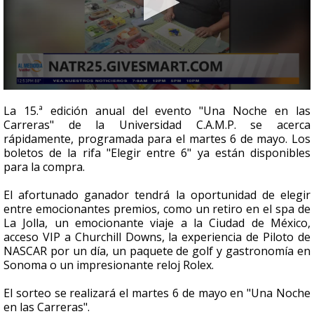
0
seconds
La 15.ª edición anual del evento "Una Noche en las
of
Carreras" de la Universidad C.A.M.P. se acerca
3
rápidamente, programada para el martes 6 de mayo. Los
minutes,
53
boletos de la rifa "Elegir entre 6" ya están disponibles
seconds
para la compra.
El afortunado ganador tendrá la oportunidad de elegir
entre emocionantes premios, como un retiro en el spa de
La Jolla, un emocionante viaje a la Ciudad de México,
acceso VIP a Churchill Downs, la experiencia de Piloto de
NASCAR por un día, un paquete de golf y gastronomía en
Sonoma o un impresionante reloj Rolex.
El sorteo se realizará el martes 6 de mayo en "Una Noche
en las Carreras".