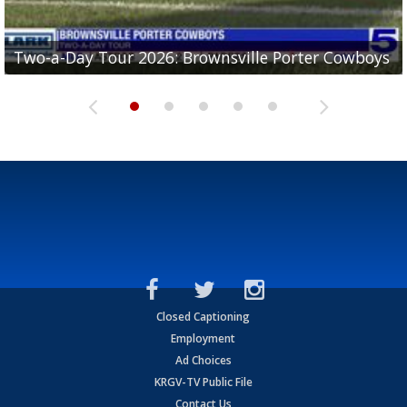
Two-a-Day Tour 2026: Brownsville Porter Cowboys
Two-a-Day Tour 2026: Brownsville Lopez Lobos
Two-a-Day Tour 2026: Mercedes Tigers
Two-a-Day Tour 2026: Progreso Red Ants
Two-a-Day Tour 2026: Donna Redskins
Closed Captioning
Employment
Ad Choices
KRGV-TV Public File
Contact Us