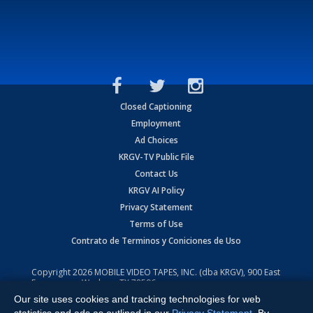
Closed Captioning
Employment
Ad Choices
KRGV-TV Public File
Contact Us
KRGV AI Policy
Privacy Statement
Terms of Use
Contrato de Terminos y Coniciones de Uso
Copyright
2026
MOBILE VIDEO TAPES, INC. (dba KRGV), 900 East
Expressway, Weslaco, TX 78596.
Our site uses cookies and tracking technologies for web
All Rights Reserved. Powered by:
Ruby Shore Software