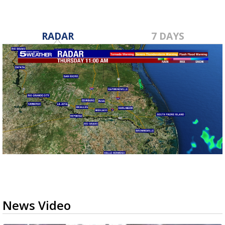
RADAR
7 DAYS
News Video