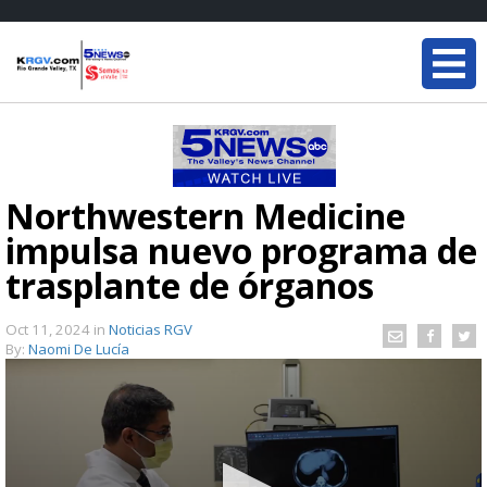
Northwestern Medicine
impulsa nuevo programa de
trasplante de órganos
Oct 11, 2024
in
Noticias RGV
By:
Naomi De Lucía