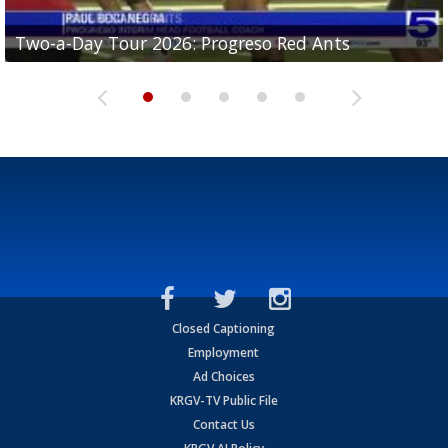
Two-a-Day Tour 2026: Progreso Red Ants
Two-a-Day Tour 2026: Donna Redskins
Two-a-Day Tour 2026: Brownsville Pace Vikings
Two-a-Day Tour 2026: La Joya Coyotes
Two-a-Day Tour 2026: Rio Hondo Bobcats
Closed Captioning
Employment
Ad Choices
KRGV-TV Public File
Contact Us