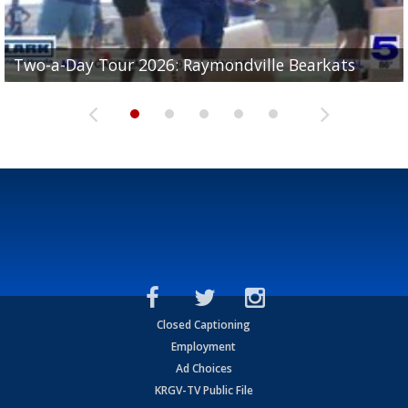
UTRGV football ranks fourth in SLC preseason poll
Two-a-Day Tour 2026: Raymondville Bearkats
Two-a-Day Tour 2026: Port Isabel Tarpons
and receiving votes in...
Two-a-Day Tour 2026: Santa Rosa Warriors
Two-a-Day Tour 2026: Edcouch-Elsa Yellowjackets
Closed Captioning
Employment
Ad Choices
KRGV-TV Public File