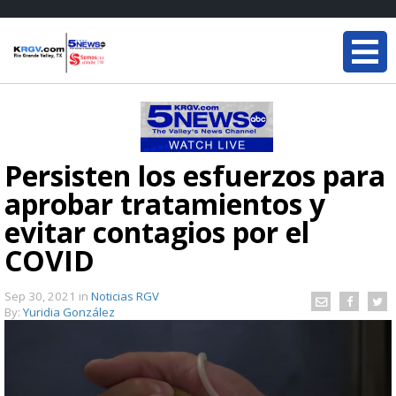
Persisten los esfuerzos para
aprobar tratamientos y
evitar contagios por el
COVID
Sep 30, 2021
in
Noticias RGV
By:
Yuridia González