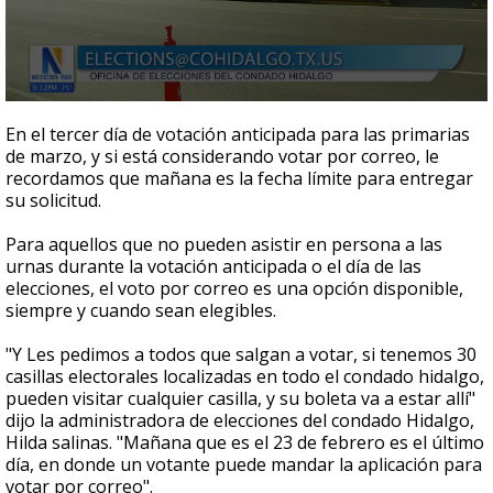
0
seconds
En el tercer día de votación anticipada para las primarias
of
de marzo, y si está considerando votar por correo, le
1
recordamos que mañana es la fecha límite para entregar
minute,
19
su solicitud.
seconds
Para aquellos que no pueden asistir en persona a las
urnas durante la votación anticipada o el día de las
elecciones, el voto por correo es una opción disponible,
siempre y cuando sean elegibles.
"Y Les pedimos a todos que salgan a votar, si tenemos 30
casillas electorales localizadas en todo el condado hidalgo,
pueden visitar cualquier casilla, y su boleta va a estar allí"
dijo la administradora de elecciones del condado Hidalgo,
Hilda salinas. "Mañana que es el 23 de febrero es el último
día, en donde un votante puede mandar la aplicación para
votar por correo".