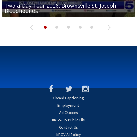
Two-a-Day Tour 2026: Brownsville St. Joseph
Two-a-Day Tour 2026: St. Joseph Academy
Sit-down interview with UTRGV wide receiver
Bloodhounds
Bloodhounds
Two-a-Day Tour 2026: Sharyland Rattlers
Tavian Cord
Two-a-Day Tour 2026: Raymondville Bearkats
Closed Captioning
Employment
Ad Choices
KRGV-TV Public File
Contact Us
KRGV AI Policy