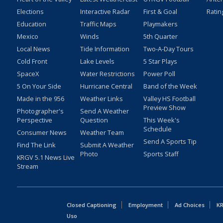
Elections
Interactive Radar
First & Goal
Ratin
Education
Traffic Maps
Playmakers
Mexico
Winds
5th Quarter
Local News
Tide Information
Two-A-Day Tours
Cold Front
Lake Levels
5 Star Plays
SpaceX
Water Restrictions
Power Poll
5 On Your Side
Hurricane Central
Band of the Week
Made in the 956
Weather Links
Valley HS Football
Preview Show
Photographer's
Send A Weather
Perspective
Question
This Week's
Schedule
Consumer News
Weather Team
Send A Sports Tip
Find The Link
Submit A Weather
Photo
Sports Staff
KRGV 5.1 News Live
Stream
Closed Captioning
Employment
Ad Choices
KR
Uso