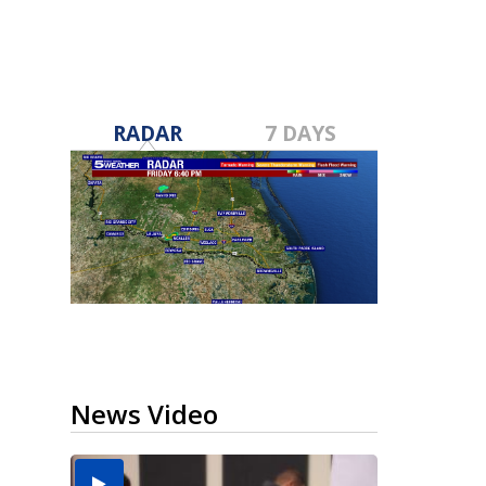
RADAR
7 DAYS
News Video