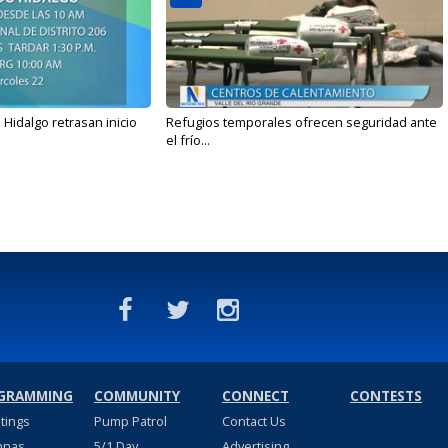
Hidalgo retrasan inicio
Refugios temporales ofrecen seguridad ante
el frío...
GRAMMING
COMMUNITY
CONNECT
CONTESTS
stings
Pump Patrol
Contact Us
nnas
5/1 Day
Advertising