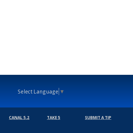
Select Language
▼
CANAL 5.2
TAKE 5
SUBMIT A TIP