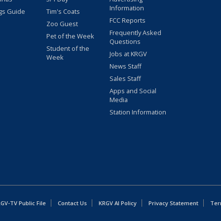
Information
gs Guide
Tim's Coats
FCC Reports
Zoo Guest
Frequently Asked
Pet of the Week
Questions
Student of the
Jobs at KRGV
Week
News Staff
Sales Staff
Apps and Social
Media
Station Information
GV-TV Public File
Contact Us
KRGV AI Policy
Privacy Statement
Ter