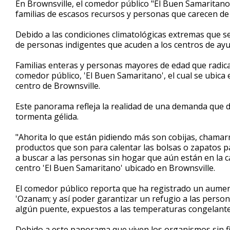
En Brownsville, el comedor público "El Buen Samaritano
of
familias de escasos recursos y personas que carecen de 
2
minutes,
45
Debido a las condiciones climatológicas extremas que se 
seconds
Volume
de personas indigentes que acuden a los centros de ayu
90%
Familias enteras y personas mayores de edad que radican
comedor público, 'El Buen Samaritano', el cual se ubica e
centro de Brownsville.
Este panorama refleja la realidad de una demanda que d
tormenta gélida.
"Ahorita lo que están pidiendo más son cobijas, chamar
productos que son para calentar las bolsas o zapatos p
a buscar a las personas sin hogar que aún están en la cal
centro 'El Buen Samaritano' ubicado en Brownsville.
El comedor público reporta que ha registrado un aument
'Ozanam; y así poder garantizar un refugio a las perso
algún puente, expuestos a las temperaturas congelante
Debido a este panorama que viven los organismos sin fine