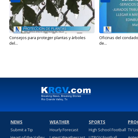
Consejos para proteger plantas y árboles
Oficinas del condado 
del...
de...
NEWS
WEATHER
SPORTS
PRO
Submit a Tip
Hourly Forecast
High School Football
TV Li
Heart of the Valley
Latest Weathercast
UTRGV Football
Ante