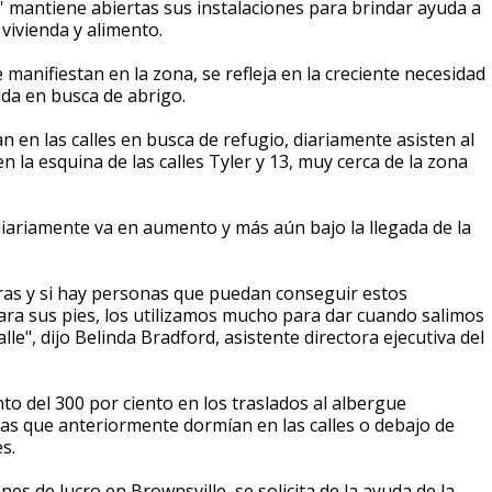
' mantiene abiertas sus instalaciones para brindar ayuda a
vivienda y alimento.
manifiestan en la zona, se refleja en la creciente necesidad
da en busca de abrigo.
 en las calles en busca de refugio, diariamente asisten al
n la esquina de las calles Tyler y 13, muy cerca de la zona
iariamente va en aumento y más aún bajo la llegada de la
ras y si hay personas que puedan conseguir estos
ara sus pies, los utilizamos mucho para dar cuando salimos
le", dijo Belinda Bradford, asistente directora ejecutiva del
o del 300 por ciento en los traslados al albergue
nas que anteriormente dormían en las calles o debajo de
s.
s de lucro en Brownsville, se solicita de la ayuda de la