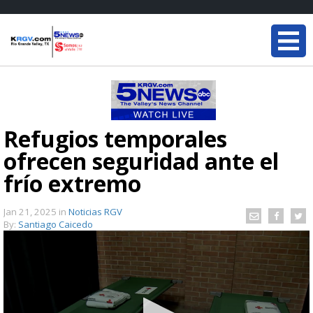
Refugios temporales
ofrecen seguridad ante el
frío extremo
Jan 21, 2025
in
Noticias RGV
By:
Santiago Caicedo