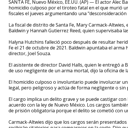
SANTA FE, Nuevo México, EE.UU. (AP) — El actor Alec Ba
of
homicidio culposo por el tiroteo fatal en el que murió
48
fiscales el jueves argumentando una "desconsideración c
seconds
Volume
90%
La fiscal de distrito de Santa Fe, Mary Carmack-Altwies
Baldwin y Hannah Gutierrez Reed, quien supervisaba las 
Halyna Hutchins falleció poco después de resultar heri
Fe el 21 de octubre de 2021. Baldwin apuntaba el arma 
director, Joel Souza.
El asistente de director David Halls, quien le entregó a
de uso negligente de un arma mortal, dijo la oficina de la 
El homicidio culposo o involuntario puede involucrar 
legal, pero peligroso y actúa de forma negligente o sin 
El cargo implica un delito grave y se puede castigar con
acuerdo con la ley de Nuevo México. Los cargos también
de prisión obligatoria porque el delito se cometió con 
Carmack-Altwies dijo que los cargos serán presentados 
recibirán citatorios para comparecer en la corte. Dijo q