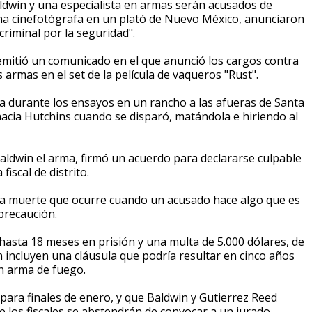
ldwin y una especialista en armas serán acusados de
 una cinefotógrafa en un plató de Nuevo México, anunciaron
riminal por la seguridad".
, emitió un comunicado en el que anunció los cargos contra
armas en el set de la película de vaqueros "Rust".
da durante los ensayos en un rancho a las afueras de Santa
hacia Hutchins cuando se disparó, matándola e hiriendo al
 Baldwin el arma, firmó un acuerdo para declararse culpable
fiscal de distrito.
una muerte que ocurre cuando un acusado hace algo que es
precaución.
 hasta 18 meses en prisión y una multa de 5.000 dólares, de
 incluyen una cláusula que podría resultar en cinco años
un arma de fuego.
para finales de enero, y que Baldwin y Gutierrez Reed
ue los fiscales se abstendrán de convocar a un jurado