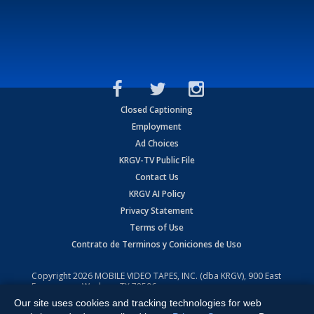
Closed Captioning
Employment
Ad Choices
KRGV-TV Public File
Contact Us
KRGV AI Policy
Privacy Statement
Terms of Use
Contrato de Terminos y Coniciones de Uso
Copyright
2026
MOBILE VIDEO TAPES, INC. (dba KRGV), 900 East
Expressway, Weslaco, TX 78596.
Our site uses cookies and tracking technologies for web
All Rights Reserved. Powered by:
Ruby Shore Software