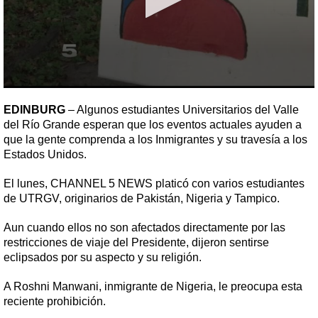
0
seconds
EDINBURG
– Algunos estudiantes Universitarios del Valle
of
del Río Grande esperan que los eventos actuales ayuden a
2
minutes,
que la gente comprenda a los Inmigrantes y su travesía a los
17
Estados Unidos.
seconds
El lunes, CHANNEL 5 NEWS platicó con varios estudiantes
de UTRGV, originarios de Pakistán, Nigeria y Tampico.
Aun cuando ellos no son afectados directamente por las
restricciones de viaje del Presidente, dijeron sentirse
eclipsados por su aspecto y su religión.
A Roshni Manwani, inmigrante de Nigeria, le preocupa esta
reciente prohibición.