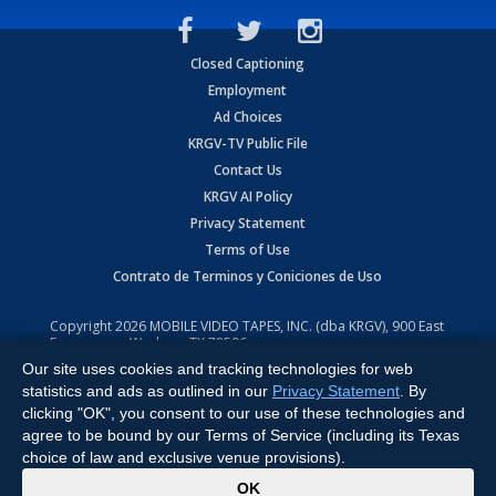
Closed Captioning
Employment
Ad Choices
KRGV-TV Public File
Contact Us
KRGV AI Policy
Privacy Statement
Terms of Use
Contrato de Terminos y Coniciones de Uso
Copyright
2026
MOBILE VIDEO TAPES, INC. (dba KRGV), 900 East
Expressway, Weslaco, TX 78596.
Our site uses cookies and tracking technologies for web
All Rights Reserved. Powered by:
Ruby Shore Software
statistics and ads as outlined in our
Privacy Statement
. By
clicking "OK", you consent to our use of these technologies and
agree to be bound by our Terms of Service (including its Texas
choice of law and exclusive venue provisions).
x
OK